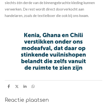
slechts één derde van de binnengebrachte kleding kunnen
verwerken. De rest wordt direct doorverkocht aan
handelaren, zoals de textielboer die ook bij ons kwam.
D
D
S
D
e
e
h
e
l
e
a
l
e
l
r
e
Reactie plaatsen
n
e
n